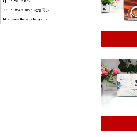
Q Q：2519796780
TEL：18643036699 微信同步
http://www.thchengcheng.com