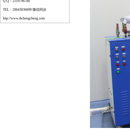
Q Q：2519796780
TEL：18643036699 微信同步
http://www.thchengcheng.com